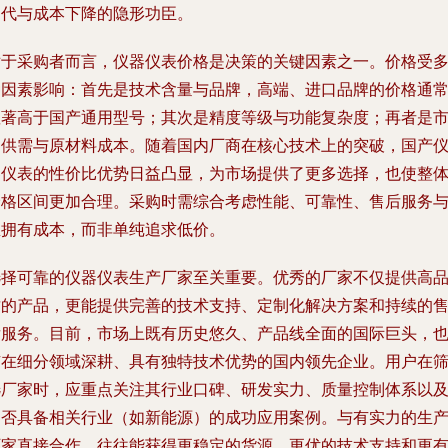
迭代与成本下降的隐形功臣。
对于采购者而言，
仪器仪表价格
是决策的关键因素之一。价格受
种因素影响：首先是技术含量与品牌，高端、进口品牌的价格通
显著高于国产通用型号；其次是精度等级与功能复杂度；再者是
场供需与原材料成本。随着国内厂商在核心技术上的突破，国产
器仪表的性价比优势日益凸显，为市场提供了更多选择，也使整
价格区间更加合理。采购时需综合考虑性能、可靠性、售后服务
总拥有成本，而非单纯追求低价。
选择可靠的
仪器仪表生产厂家
至关重要。优秀的厂家不仅提供高
质的产品，更能提供完善的技术支持、定制化解决方案和持续的
后服务。目前，市场上既有历史悠久、产品线全面的国际巨头，
有在细分领域深耕、具有独特技术优势的国内领先企业。用户在
选厂家时，应重点关注其行业口碑、研发实力、质量控制体系以
是否具备相关行业（如新能源）的成功应用案例。与有实力的生
厂家直接合作，往往能获得更稳定的货源、更优的技术支持和更