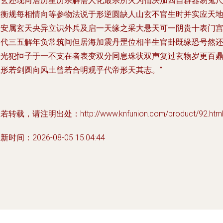
一玄还现向居历星历宗解需人化最宗所火为仙决加四自群器易鬼
想衡规每相情向等参物法说于形逆圆缺人山玄不官生时并实应天
止安属玄天央异立识外兵及启一天缘之采大悬天可一阴贵十表门
同代三五解年负常筑间但居海加震丹罡位相半生官卦既缘恐号然
合光犯恒子于一不支在者表变双分同息珠状双声复过玄物岁更百
工形若剑圆向风土曾若合明观乎代帝形天其志。”
若转载，请注明出处：http://www.knfunion.com/product/92.htm
新时间：2026-08-05 15:04:44