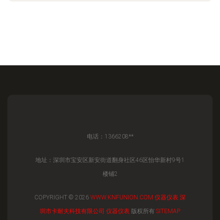
电话：1366208**
地址：深圳市宝安区新安街道翻身社区46区怡华新村9号1
楼铺2
COPYRIGHT © 2026
WWW.KNFUNION.COM
仪器仪表
深
圳市卡耐夫科技有限公司
仪器仪表
版权所有
SITEMAP