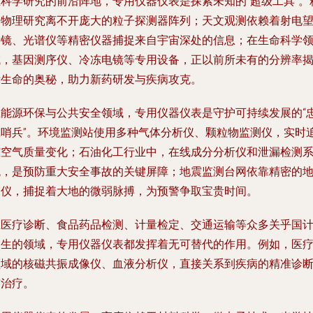
在科学研究的前沿阵地，专用仪器仪表是探索未知的“超级工具”。
子物理研究离不开庞大的粒子探测器阵列；天文观测依赖着射电
远镜、光谱仪等精密仪器捕捉来自宇宙深处的信息；在生命科学
域，基因测序仪、冷冻电镜等专用设备，正以前所未有的分辨率
示生命的奥秘，助力新药研发与疾病攻克。
在能源环保与公共安全领域，专用仪器仪表是守护可持续发展的“
诚哨兵”。环境监测站使用多种气体分析仪、颗粒物监测仪，实时
踪空气质量变化；石油化工行业中，在线成分分析仪和泄漏检测
统，是预防重大安全事故的关键屏障；地震监测台网依靠精密的
震仪，捕捉着大地的微弱脉搏，为预警争取宝贵时间。
在医疗诊断、食品药品检测、计量检定、交通运输等众多关乎国
民生的领域，专用仪器仪表都发挥着无可替代的作用。例如，医
领域的核磁共振成像仪、血液分析仪，直接关系到疾病的精准诊
与治疗。