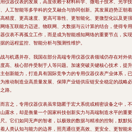
专用仪器仪表的发展，高度依赖于材料科学、微电子技术、光学
术、人工智能等多学科的交叉融合与协同创新。其发展趋势正朝
更高精度、更高速度、更高可靠性、更智能化、更微型化以及更
的网络互联能力迈进。物联网、大数据与云计算的结合，使得专
仪器仪表不再孤立工作，而是成为智能感知网络的重要节点，实
数据的远程监控、智能分析与预测性维护。
挑战与机遇并存。我国在部分高端专用仪器仪表领域仍存在对外
赖度高、核心部件受制于人等问题。加速突破关键核心技术，提
自主创新能力，打造具有国际竞争力的专用仪器仪表产业体系，
成为推动制造业高质量发展、保障产业链供应链安全稳定的战略
由之路。
总而言之，专用仪器仪表虽常隐匿于宏大系统或精密设备之中，
显山露水，却是衡量一个国家科技创新实力与高端制造水平的重
标尺。它们如同无声的智者，以极致的数据与精准的控制，默默
展着人类认知与能力的边界，照亮通往更高效、更安全、更智能