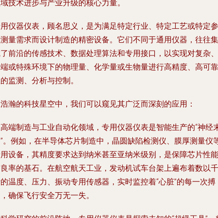
领域技术进步与产业升级的核心力量。
专用仪器仪表，顾名思义，是为满足特定行业、特定工艺或特定
数测量需求而设计制造的精密设备。它们不同于通用仪器，往往
成了前沿的传感技术、数据处理算法和专用接口，以实现对复杂
极端或特殊环境下的物理量、化学量或生物量进行高精度、高可
性的监测、分析与控制。
从浩瀚的科技星空中，我们可以窥见其广泛而深刻的应用：
在高端制造与工业自动化领域，专用仪器仪表是智能生产的“神经
梢”。例如，在半导体芯片制造中，晶圆缺陷检测仪、膜厚测量仪
专用设备，其精度要求达到纳米甚至亚纳米级别，是保障芯片性
与良率的基石。在航空航天工业，发动机试车台架上遍布着数以
计的温度、压力、振动专用传感器，实时监控着“心脏”的每一次搏
动，确保飞行安全万无一失。